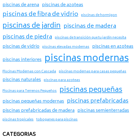
piscinas de arena
piscinas de azoteas
piscinas de fibra de vidrio
piscinas de hormigon
piscinas de jardin
piscinas de madera
piscinas de piedra
piscinas de transición que tu jardín necesita
piscinas de vidrio
piscinas en azoteas
piscinas elevadas modernas
piscinas modernas
piscinas interiores
Piscinas Modernas con Cascada
piscinas modernas para casas pequeñas
piscinas naturales
piscinas para azoteas
piscinas pequeñas
Piscinas para Terrenos Pequeños
piscinas prefabricadas
piscinas pequeñas modernas
piscinas prefabricadas de madera
piscinas semienterradas
piscinas tropicales
toboganes para piscinas
CATEGORIAS