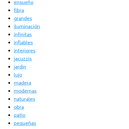
ensueño
fibra
grandes
iluminación
infinitas
inflables
interiores
jacuzzis
jardin
lujo
madera
modernas
naturales
obra
patio
pequeñas