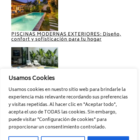
PISCINAS MODERNAS EXTERIORES: Diseño,
confort y sofisticación para tu hogar
Usamos Cookies
Usamos cookies en nuestro sitio web para brindarle la
experiencia más relevante recordando sus preferencias
PISCINAS PARA PATIOS PEQUEÑOS:
Aprovecha al máximo cada espacio
y visitas repetidas. Al hacer clic en "Aceptar todo",
acepta el uso de TODAS las cookies. Sin embargo,
puede visitar "Configuración de cookies" para
proporcionar un consentimiento controlado.
Ideas de piscinas para su casa