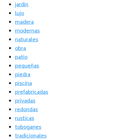
jardin
lujo
madera
modernas
naturales
obra
patio
pequeñas
piedra
piscina
prefabricadas
privadas
redondas
rusticas
toboganes
tradicionales