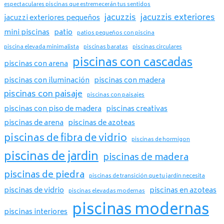
espectaculares piscinas que estremecerán tus sentidos
jacuzzis
jacuzzis exteriores
jacuzzi exteriores pequeños
mini piscinas
patio
patios pequeños con piscina
piscina elevada minimalista
piscinas baratas
piscinas circulares
piscinas con cascadas
piscinas con arena
piscinas con iluminación
piscinas con madera
piscinas con paisaje
piscinas con paisajes
piscinas con piso de madera
piscinas creativas
piscinas de arena
piscinas de azoteas
piscinas de fibra de vidrio
piscinas de hormigon
piscinas de jardin
piscinas de madera
piscinas de piedra
piscinas de transición que tu jardín necesita
piscinas de vidrio
piscinas en azoteas
piscinas elevadas modernas
piscinas modernas
piscinas interiores