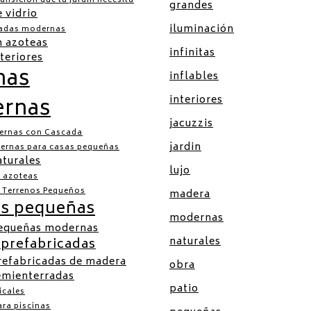
ransición que tu jardín necesita
grandes
e vidrio
iluminación
vadas modernas
n azoteas
infinitas
nteriores
nas
inflables
rnas
interiores
jacuzzis
ernas con Cascada
jardin
ernas para casas pequeñas
aturales
lujo
a azoteas
a Terrenos Pequeños
madera
as pequeñas
modernas
pequeñas modernas
naturales
 prefabricadas
refabricadas de madera
obra
emienterradas
patio
icales
ra piscinas