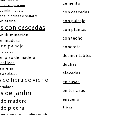
cemento
ños con piscina
ada minimalista
con cascadas
atas
piscinas circulares
con paisaje
on arena
as con cascadas
con plantas
on iluminación
con techo
con madera
con paisaje
concreto
 paisajes
desmontables
on piso de madera
reativas
duchas
e arena
elevadas
e azoteas
 de fibra de vidrio
en casas
hormigon
en terrazas
s de jardin
ensueño
 de madera
 de piedra
fibra