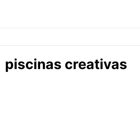
Saltar
al
contenido
piscinas creativas