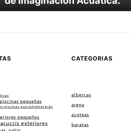
de Imaginación Acuática.
TAS
CATEGORIAS
albercas
tivas
 piscinas pequeñas
arena
es piscinas que estremecerán
azoteas
teriores pequeños
jacuzzis exteriores
baratas
nas
patio