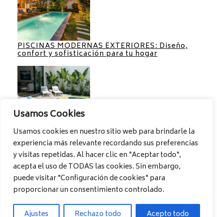
PISCINAS MODERNAS EXTERIORES: Diseño,
confort y sofisticación para tu hogar
Usamos Cookies
Usamos cookies en nuestro sitio web para brindarle la
experiencia más relevante recordando sus preferencias
PISCINAS PARA PATIOS PEQUEÑOS:
Aprovecha al máximo cada espacio
y visitas repetidas. Al hacer clic en "Aceptar todo",
acepta el uso de TODAS las cookies. Sin embargo,
puede visitar "Configuración de cookies" para
proporcionar un consentimiento controlado.
Ideas de piscinas para su casa
Ajustes
Rechazo todo
Acepto todo