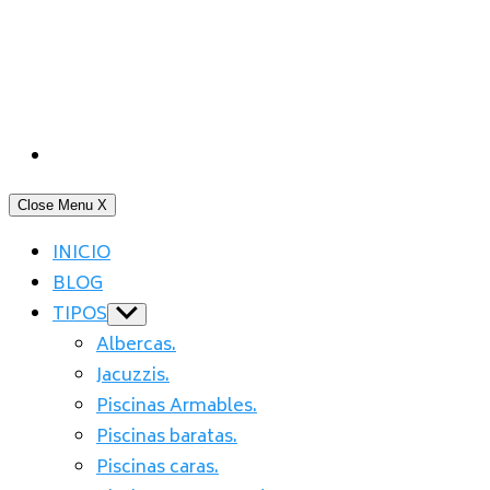
Close Menu
X
INICIO
BLOG
TIPOS
Show
sub
Albercas.
menu
Jacuzzis.
Piscinas Armables.
Piscinas baratas.
Piscinas caras.