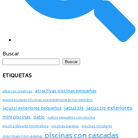
Buscar
Buscar
ETIQUETAS
atractivas piscinas pequeñas
albercas creativas
espectaculares piscinas que estremecerán tus sentidos
jacuzzis
jacuzzis exteriores
jacuzzi exteriores pequeños
mini piscinas
patio
patios pequeños con piscina
piscina elevada minimalista
piscinas baratas
piscinas circulares
piscinas con cascadas
piscinas con arena