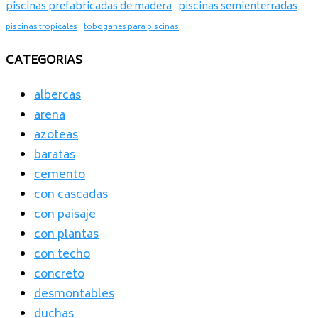
piscinas prefabricadas de madera
piscinas semienterradas
piscinas tropicales
toboganes para piscinas
CATEGORIAS
albercas
arena
azoteas
baratas
cemento
con cascadas
con paisaje
con plantas
con techo
concreto
desmontables
duchas