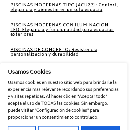
PISCINAS MODERNAS TIPO JACUZZI: Confort,
elegancia y bienestar en un solo espacio
PISCINAS MODERNAS CON ILUMINACIÓN
LED: Elegancia y funcionalidad para espacios
exteriores
PISCINAS DE CONCRETO: Resistencia,
personalización y durabilidad
PISCINAS MODERNAS EXTERIORES: Diseño,
Usamos Cookies
confort y sofisticación para tu hogar
Usamos cookies en nuestro sitio web para brindarle la
experiencia más relevante recordando sus preferencias
PISCINAS PARA PATIOS PEQUEÑOS:
Aprovecha al máximo cada espacio
y visitas repetidas. Al hacer clic en "Aceptar todo",
acepta el uso de TODAS las cookies. Sin embargo,
puede visitar "Configuración de cookies" para
proporcionar un consentimiento controlado.
Ideas de piscinas para su casa