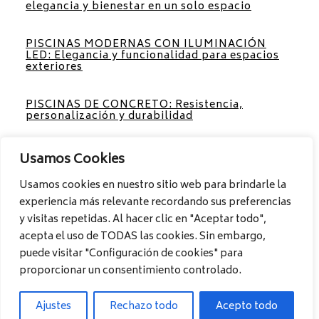
elegancia y bienestar en un solo espacio
PISCINAS MODERNAS CON ILUMINACIÓN
LED: Elegancia y funcionalidad para espacios
exteriores
PISCINAS DE CONCRETO: Resistencia,
personalización y durabilidad
PISCINAS MODERNAS EXTERIORES: Diseño,
Usamos Cookies
confort y sofisticación para tu hogar
Usamos cookies en nuestro sitio web para brindarle la
experiencia más relevante recordando sus preferencias
PISCINAS PARA PATIOS PEQUEÑOS:
Aprovecha al máximo cada espacio
y visitas repetidas. Al hacer clic en "Aceptar todo",
acepta el uso de TODAS las cookies. Sin embargo,
puede visitar "Configuración de cookies" para
proporcionar un consentimiento controlado.
Ideas de piscinas para su casa
Ajustes
Rechazo todo
Acepto todo