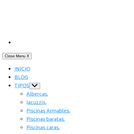
Close Menu
X
INICIO
BLOG
TIPOS
Show
sub
Albercas.
menu
Jacuzzis.
Piscinas Armables.
Piscinas baratas.
Piscinas caras.