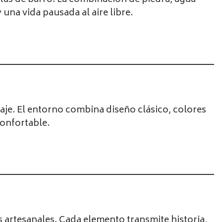
tas de barro. La combinación de piedra, agua
 una vida pausada al aire libre.
saje. El entorno combina diseño clásico, colores
confortable.
s artesanales. Cada elemento transmite historia,