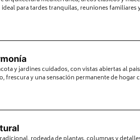
e arquitectura mediterránea, arcos clásicos y mace
ideal para tardes tranquilas, reuniones familiares y
rmonía
ota y jardines cuidados, con vistas abiertas al pai
rio, frescura y una sensación permanente de hogar 
tural
tradicional, rodeada de plantas, columnas y detalle