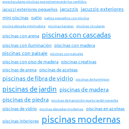
espectaculares piscinas que estremecerán tus sentidos
jacuzzis
jacuzzis exteriores
jacuzzi exteriores pequeños
mini piscinas
patio
patios pequeños con piscina
piscina elevada minimalista
piscinas baratas
piscinas circulares
piscinas con cascadas
piscinas con arena
piscinas con iluminación
piscinas con madera
piscinas con paisaje
piscinas con paisajes
piscinas con piso de madera
piscinas creativas
piscinas de arena
piscinas de azoteas
piscinas de fibra de vidrio
piscinas de hormigon
piscinas de jardin
piscinas de madera
piscinas de piedra
piscinas de transición que tu jardín necesita
piscinas de vidrio
piscinas en azoteas
piscinas elevadas modernas
piscinas modernas
piscinas interiores