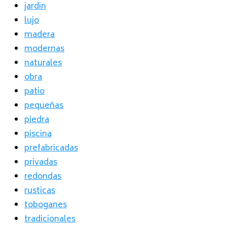
jardin
lujo
madera
modernas
naturales
obra
patio
pequeñas
piedra
piscina
prefabricadas
privadas
redondas
rusticas
toboganes
tradicionales