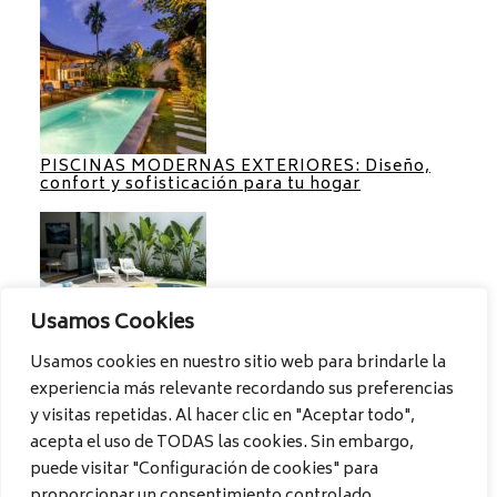
PISCINAS MODERNAS EXTERIORES: Diseño,
confort y sofisticación para tu hogar
Usamos Cookies
Usamos cookies en nuestro sitio web para brindarle la
experiencia más relevante recordando sus preferencias
PISCINAS PARA PATIOS PEQUEÑOS:
Aprovecha al máximo cada espacio
y visitas repetidas. Al hacer clic en "Aceptar todo",
acepta el uso de TODAS las cookies. Sin embargo,
puede visitar "Configuración de cookies" para
proporcionar un consentimiento controlado.