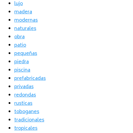
lujo
madera
modernas
naturales
obra
patio
pequeñas
piedra
piscina
prefabricadas
privadas
redondas
rusticas
toboganes
tradicionales
tropicales