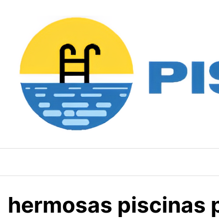
Saltar
al
contenido
hermosas piscinas p