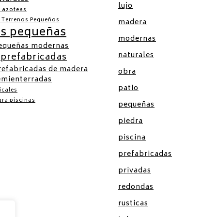
lujo
a azoteas
a Terrenos Pequeños
madera
as pequeñas
modernas
pequeñas modernas
naturales
 prefabricadas
refabricadas de madera
obra
emienterradas
patio
icales
ra piscinas
pequeñas
piedra
piscina
prefabricadas
privadas
redondas
rusticas