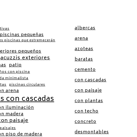
albercas
tivas
 piscinas pequeñas
arena
es piscinas que estremecerán
azoteas
teriores pequeños
jacuzzis exteriores
baratas
nas
patio
cemento
ños con piscina
ada minimalista
con cascadas
atas
piscinas circulares
con paisaje
on arena
as con cascadas
con plantas
on iluminación
con techo
con madera
con paisaje
concreto
 paisajes
desmontables
on piso de madera