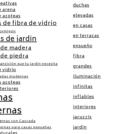
reativas
duchas
e arena
elevadas
e azoteas
 de fibra de vidrio
en casas
hormigon
en terrazas
s de jardin
ensueño
 de madera
 de piedra
fibra
ransición que tu jardín necesita
grandes
e vidrio
iluminación
vadas modernas
n azoteas
infinitas
nteriores
nas
inflables
rnas
interiores
jacuzzis
ernas con Cascada
jardin
ernas para casas pequeñas
aturales