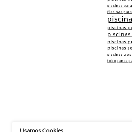
piscinas par
Piscinas par
piscin
piscinas 
piscinas
piscinas p
piscinas s
piscinas trop
toboganes pa
Usamos Cookies