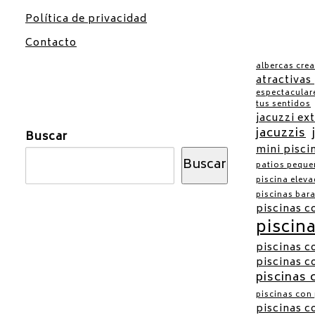
Política de privacidad
Contacto
albercas crea
atractivas
espectacular
tus sentidos
jacuzzi ex
jacuzzis
Buscar
mini pisci
Buscar
patios peque
piscina elev
piscinas bar
piscinas c
piscin
piscinas c
piscinas 
piscinas 
piscinas con
piscinas c