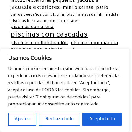
jacuzzis
jacuzzi exteriores pequeños
jacuzzis exteriores
mini piscinas
patio
patios pequeños con piscina
piscina elevada minimalista
piscinas baratas
piscinas circulares
piscinas con arena
piscinas con cascadas
piscinas con iluminación
piscinas con madera
piscinas con paisaje
piscinas con paisajes
piscinas con piso de madera
Usamos Cookies
piscinas creativas
piscinas de arena
piscinas de azoteas
Usamos cookies en nuestro sitio web para brindarle la
piscinas de fibra de vidrio
experiencia más relevante recordando sus preferencias
y visitas repetidas. Al hacer clic en "Aceptar todo",
piscinas de jardin
piscinas de hormigon
acepta el uso de TODAS las cookies. Sin embargo,
piscinas de madera
puede visitar "Configuración de cookies" para
piscinas de piedra
proporcionar un consentimiento controlado.
piscinas de transición que tu jardín necesita
piscinas de vidrio
piscinas elevadas modernas
Ajustes
Rechazo todo
Acepto todo
piscinas en azoteas
piscinas interiores
piscinas modernas