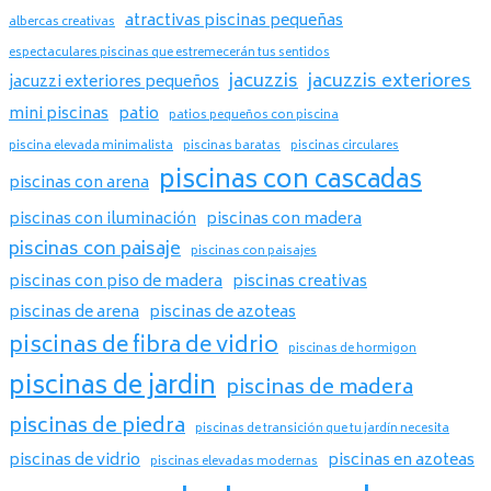
atractivas piscinas pequeñas
albercas creativas
espectaculares piscinas que estremecerán tus sentidos
jacuzzis
jacuzzis exteriores
jacuzzi exteriores pequeños
mini piscinas
patio
patios pequeños con piscina
piscina elevada minimalista
piscinas baratas
piscinas circulares
piscinas con cascadas
piscinas con arena
piscinas con iluminación
piscinas con madera
piscinas con paisaje
piscinas con paisajes
piscinas con piso de madera
piscinas creativas
piscinas de arena
piscinas de azoteas
piscinas de fibra de vidrio
piscinas de hormigon
piscinas de jardin
piscinas de madera
piscinas de piedra
piscinas de transición que tu jardín necesita
piscinas de vidrio
piscinas en azoteas
piscinas elevadas modernas