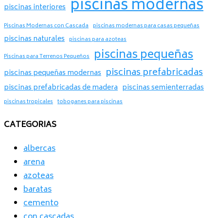
piscinas modernas
piscinas interiores
Piscinas Modernas con Cascada
piscinas modernas para casas pequeñas
piscinas naturales
piscinas para azoteas
piscinas pequeñas
Piscinas para Terrenos Pequeños
piscinas prefabricadas
piscinas pequeñas modernas
piscinas prefabricadas de madera
piscinas semienterradas
piscinas tropicales
toboganes para piscinas
CATEGORIAS
albercas
arena
azoteas
baratas
cemento
con cascadas